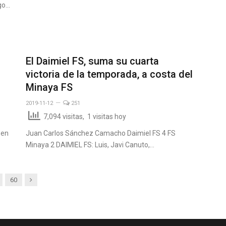
ego…
El Daimiel FS, suma su cuarta
victoria de la temporada, a costa del
Minaya FS
2019-11-12
251
7,094 visitas, 1 visitas hoy
 en
Juan Carlos Sánchez Camacho Daimiel FS 4 FS
Minaya 2 DAIMIEL FS: Luis, Javi Canuto,…
Siguiente
60