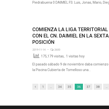
Piedrabuena 0 DAIMIEL FS: Luis, Jonas, Mario, Di
COMIENZA LA LIGA TERRITORIAL
CON EL CN. DAIMIEL EN LA SEXTA
POSICIÓN
2019-11-14
2600
175,179 visitas, 1 visitas hoy
El pasado sábado 9 de noviembre daba comienzo
la Piscina Cubierta de Tomelloso una…
Anterior
1
…
34
35
36
37
38
…