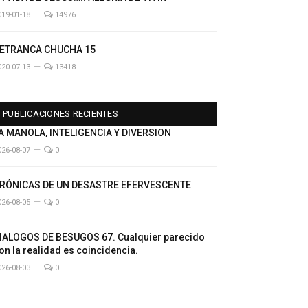
019-01-18
14976
ETRANCA CHUCHA 15
020-07-13
13418
PUBLICACIONES RECIENTES
A MANOLA, INTELIGENCIA Y DIVERSION
026-08-07
0
RÓNICAS DE UN DESASTRE EFERVESCENTE
026-08-05
0
IALOGOS DE BESUGOS 67. Cualquier parecido
on la realidad es coincidencia.
026-08-03
0