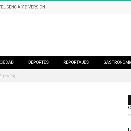
TELIGENCIA Y DIVERSION
CIEDAD
DEPORTES
REPORTAJES
GASTRONOMI
ágina 36)
C
2
L