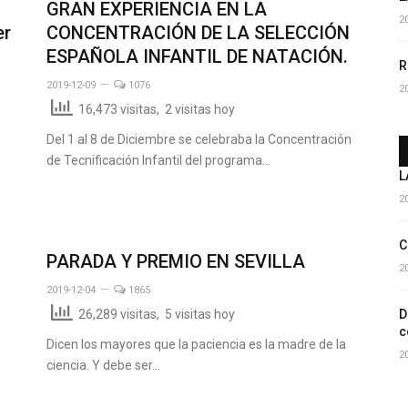
GRAN EXPERIENCIA EN LA
2
er
CONCENTRACIÓN DE LA SELECCIÓN
ESPAÑOLA INFANTIL DE NATACIÓN.
R
2019-12-09
1076
2
16,473 visitas, 2 visitas hoy
Del 1 al 8 de Diciembre se celebraba la Concentración
de Tecnificación Infantil del programa…
L
2
C
PARADA Y PREMIO EN SEVILLA
2
2019-12-04
1865
D
26,289 visitas, 5 visitas hoy
c
Dicen los mayores que la paciencia es la madre de la
2
ciencia. Y debe ser…