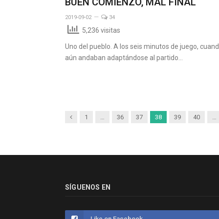
BUEN COMIENZO, MAL FINAL
2019-09-02
34
5,236 visitas
Uno del pueblo. A los seis minutos de juego, cuan
aún andaban adaptándose al partido…
Anterior
1
…
36
37
38
39
40
…
SÍGUENOS EN
Like on Facebook