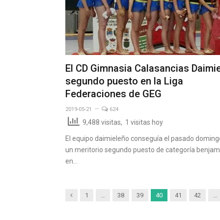
El CD Gimnasia Calasancias Daimie
segundo puesto en la Liga
Federaciones de GEG
2019-05-21
624
9,488 visitas, 1 visitas hoy
El equipo daimieleño conseguía el pasado doming
un meritorio segundo puesto de categoría benjam
en…
Anterior
1
…
38
39
40
41
42
…