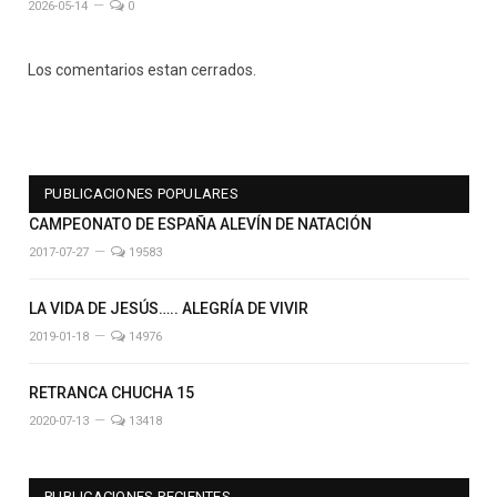
2026-05-14
0
Los comentarios estan cerrados.
PUBLICACIONES POPULARES
CAMPEONATO DE ESPAÑA ALEVÍN DE NATACIÓN
2017-07-27
19583
LA VIDA DE JESÚS….. ALEGRÍA DE VIVIR
2019-01-18
14976
RETRANCA CHUCHA 15
2020-07-13
13418
PUBLICACIONES RECIENTES