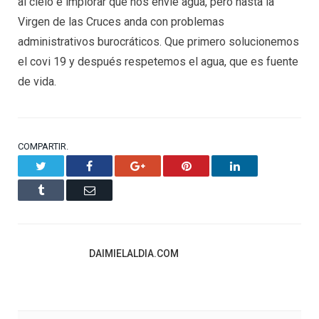
al cielo e implorar que nos envíe agua, pero hasta la
Virgen de las Cruces anda con problemas
administrativos burocráticos. Que primero solucionemos
el covi 19 y después respetemos el agua, que es fuente
de vida.
COMPARTIR.
Twitter
Facebook
Google+
Pinterest
LinkedIn
Tumblr
Email
DAIMIELALDIA.COM