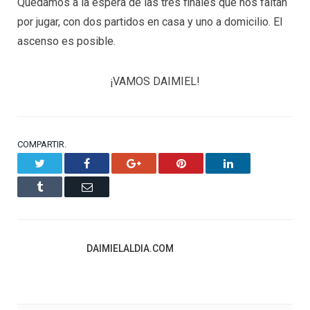
Quedamos a la espera de las tres finales que nos faltan
por jugar, con dos partidos en casa y uno a domicilio. El
ascenso es posible.
¡VAMOS DAIMIEL!
COMPARTIR.
Twitter
Facebook
Google+
Pinterest
LinkedIn
Tumblr
Email
DAIMIELALDIA.COM