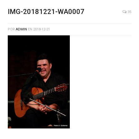
IMG-20181221-WA0007
35
POR
ADMIN
EN
2018-12-21