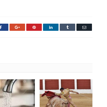
Facebook
Google+
Pinterest
LinkedIn
Tumblr
Email