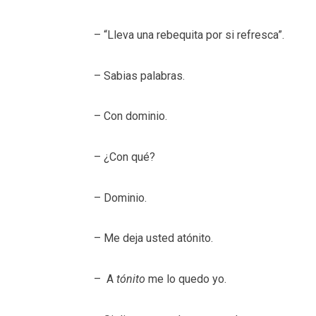
– “Lleva una rebequita por si refresca”.
– Sabias palabras.
– Con dominio.
– ¿Con qué?
– Dominio.
– Me deja usted atónito.
– A
tónito
me lo quedo yo.