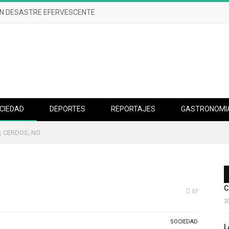
UN DESASTRE EFERVESCENTE
CIEDAD
DEPORTES
REPORTAJES
GASTRONOMI
 ; CERDOS, NO
C
57
2
SOCIEDAD
L