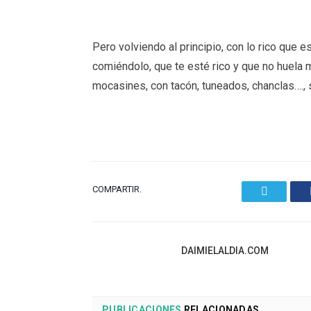
Pero volviendo al principio, con lo rico que e
comiéndolo, que te esté rico y que no huela 
mocasines, con tacón, tuneados, chanclas…., sí
COMPARTIR.
Twitter
DAIMIELALDIA.COM
PUBLICACIONES
RELACIONADAS