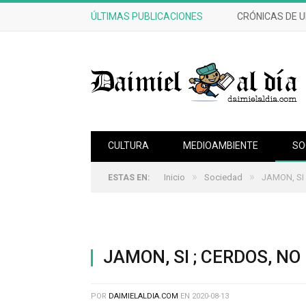
ÚLTIMAS PUBLICACIONES
CRÓNICAS DE 
CULTURA
MEDIOAMBIENTE
SO
»
»
Inicio
Sociedad
JAMON, SI
ESTAS EN:
JAMON, SI ; CERDOS, NO
POR
DAIMIELALDIA.COM
EN
2020-08-13