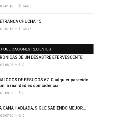
019-01-18
14976
ETRANCA CHUCHA 15
020-07-13
13418
PUBLICACIONES RECIENTES
RÓNICAS DE UN DESASTRE EFERVESCENTE
026-08-05
0
IALOGOS DE BESUGOS 67. Cualquier parecido
on la realidad es coincidencia.
026-08-03
0
A CAÑA HABLADA, SIGUE SABIENDO MEJOR…
026-07-30
0