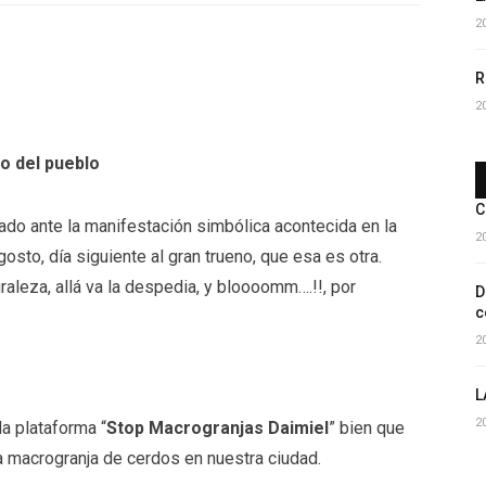
2
R
2
o del pueblo
C
zado ante la manifestación simbólica acontecida en la
2
sto, día siguiente al gran trueno, que esa es otra.
aleza, allá va la despedia, y bloooomm….!!, por
D
c
2
L
2
la plataforma “
Stop Macrogranjas Daimiel
” bien que
na macrogranja de cerdos en nuestra ciudad.