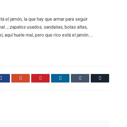
stá el jamón, la que hay que armar para seguir
mal…; zapatos usados, sandalias, botas altas,
, aquí huele mal, pero que rico está el jamón…..
Facebook
Google+
Pinterest
LinkedIn
Tumblr
Email