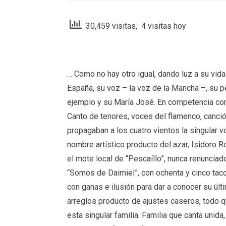
30,459 visitas, 4 visitas hoy
… Como no hay otro igual, dando luz a su vid
España, su voz – la voz de la Mancha –, su per
ejemplo y su María José. En competencia con
Canto de tenores, voces del flamenco, canci
propagaban a los cuatro vientos la singular v
nombre artístico producto del azar, Isidoro 
el mote local de “Pescaíllo”, nunca renuncia
“Somos de Daimiel”, con ochenta y cinco taco
con ganas e ilusión para dar a conocer su últ
arreglos producto de ajustes caseros, todo q
esta singular familia. Familia que canta unida,