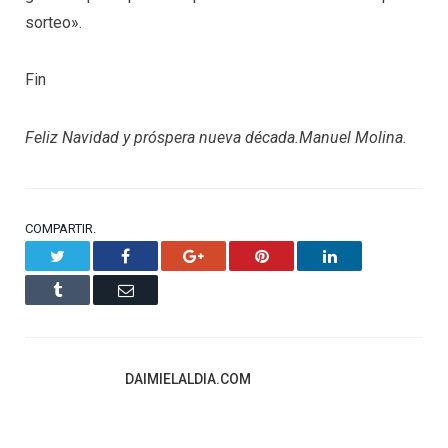
sorteo».
Fin
Feliz Navidad y próspera nueva década.
Manuel Molina.
COMPARTIR.
Twitter
Facebook
Google+
Pinterest
LinkedIn
Tumblr
Email
DAIMIELALDIA.COM