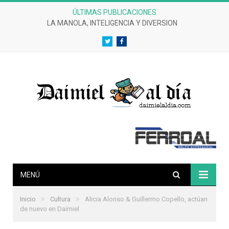
ÚLTIMAS PUBLICACIONES
LA MANOLA, INTELIGENCIA Y DIVERSION
Twitter
Facebook
MENÚ
»
»
Inicio
Cultura
Alicia Alonso & Guillermo Copello, actúan
de nuevo en Daimiel