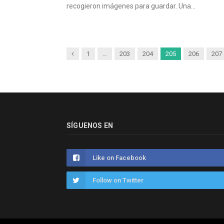
recogieron imágenes para guardar. Una…
Anterior
1
…
203
204
205
206
207
SÍGUENOS EN
Like on Facebook
Follow on Twitter