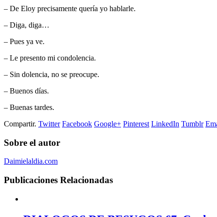
– De Eloy precisamente quería yo hablarle.
– Diga, diga…
– Pues ya ve.
– Le presento mi condolencia.
– Sin dolencia, no se preocupe.
– Buenos días.
– Buenas tardes.
Compartir.
Twitter
Facebook
Google+
Pinterest
LinkedIn
Tumblr
Ema
Sobre el autor
Daimielaldia.com
Publicaciones
Relacionadas