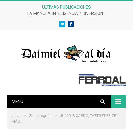
ÚLTIMAS PUBLICACIONES
CRÓNICAS DE UN DESASTRE EFERVESCENTE
Twitter
Facebook
MENÚ
»
»
Inicio
Sin categoría
JUNIO, RICARDO, TARTGET PRIZE Y
MÁS…