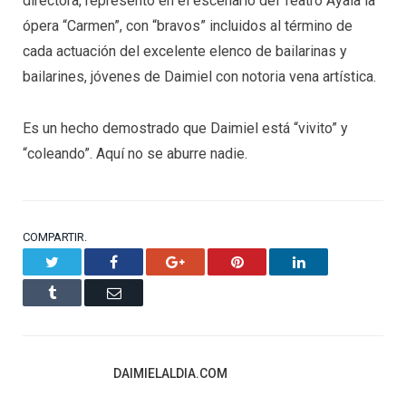
directora, representó en el escenario del Teatro Ayala la
ópera “Carmen”, con “bravos” incluidos al término de
cada actuación del excelente elenco de bailarinas y
bailarines, jóvenes de Daimiel con notoria vena artística.
Es un hecho demostrado que Daimiel está “vivito” y
“coleando”. Aquí no se aburre nadie.
COMPARTIR.
Twitter
Facebook
Google+
Pinterest
LinkedIn
Tumblr
Email
DAIMIELALDIA.COM