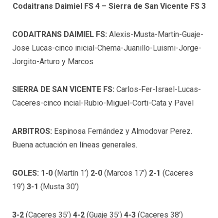
Codaitrans Daimiel FS 4 – Sierra de San Vicente FS 3
CODAITRANS DAIMIEL FS:
Alexis-Musta-Martin-Guaje-
Jose Lucas-cinco inicial-Chema-Juanillo-Luismi-Jorge-
Jorgito-Arturo y Marcos
SIERRA DE SAN VICENTE FS:
Carlos-Fer-Israel-Lucas-
Caceres-cinco incial-Rubio-Miguel-Corti-Cata y Pavel
ARBITROS:
Espinosa Fernández y Almodovar Perez.
Buena actuación en líneas generales.
GOLES:
1-0
(Martín 1’)
2-0
(Marcos 17’)
2-1
(Caceres
19’)
3-1
(Musta 30’)
3-2
(Caceres 35’)
4-2
(Guaje 35’)
4-3
(Caceres 38’)