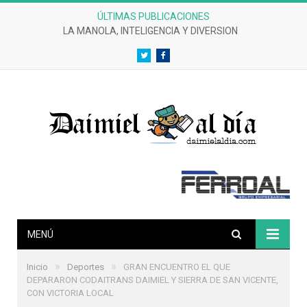
ÚLTIMAS PUBLICACIONES
LA MANOLA, INTELIGENCIA Y DIVERSION
Twitter
Facebook
MENÚ
»
»
Inicio
Deportes
GRAN ENCUENTRO EL QUE
DEPARARON CODAITRANS DAIMIEL Y SIERRA DE SAN VICENTE,
CON VICTORIA LOCAL