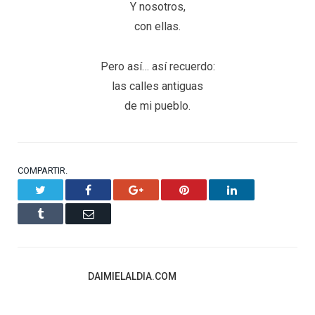
Y nosotros,
con ellas.
Pero así… así recuerdo:
las calles antiguas
de mi pueblo.
COMPARTIR.
Twitter
Facebook
Google+
Pinterest
LinkedIn
Tumblr
Email
DAIMIELALDIA.COM