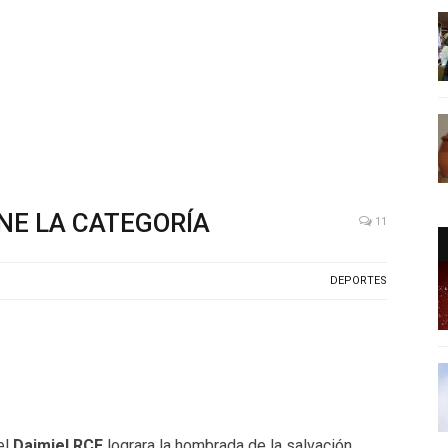
NE LA CATEGORÍA
11
DEPORTES
el
Daimiel RCF
lograra la hombrada de la salvación.