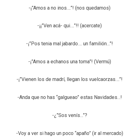
-¡”Amos a no inos….”! (nos quedamos)
-¡¡”Ven acá- qui….”!! (acercate)
-¡”Pos tenia mal jabardo…. un familión…”!
-¡”Amos a echanos una toma”! (Vermú)
-¡”Vienen los de madrí, llegan los vuelcaorzas….”!
-Anda que no has “galgueao” estas Navidades…!
-¿”Sos venís…”?
-Voy a ver si hago un poco “apaño” (ir al mercado)