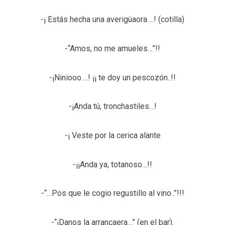
-¡ Estás hecha una averigüaora….! (cotilla)
-“Amos, no me amueles…”!!
-¡Niniooo….! ¡¡ te doy un pescozón..!!
-¡Anda tú, tronchastiles…!
-¡ Veste por la cerica alante
-¡¡Anda ya, totanoso…!!
-“…Pos que le cogio regustillo al vino..”!!!
-“¡Danos la arrancaera…” (en el bar).