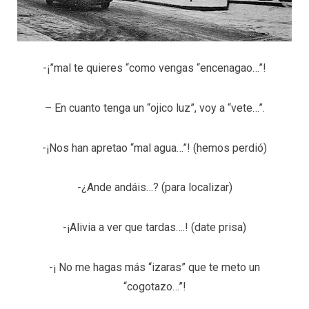
-¡”mal te quieres “como vengas “encenagao…”!
– En cuanto tenga un “ojico luz”, voy a “vete…”.
-¡Nos han apretao “mal agua…”! (hemos perdió)
-¿Ande andáis…? (para localizar)
-¡Alivia a ver que tardas….! (date prisa)
-¡ No me hagas más “izaras” que te meto un
“cogotazo…”!