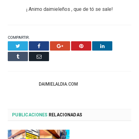
¡ Animo daimieleños , que de tó se sale!
COMPARTIR.
Twitter
Facebook
Google+
Pinterest
LinkedIn
Tumblr
Email
DAIMIELALDIA.COM
PUBLICACIONES
RELACIONADAS