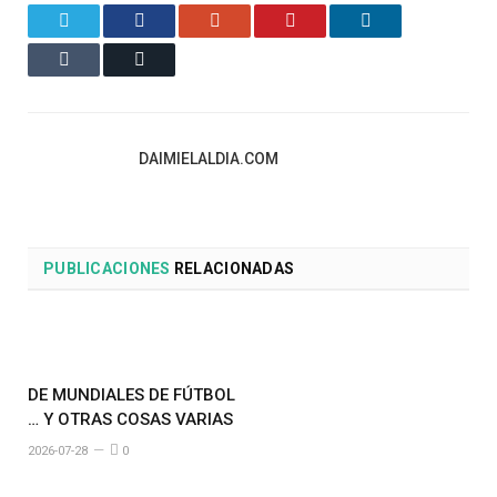
Twitter
Facebook
Google+
Pinterest
LinkedIn
Tumblr
Email
DAIMIELALDIA.COM
PUBLICACIONES
RELACIONADAS
DE MUNDIALES DE FÚTBOL
… Y OTRAS COSAS VARIAS
2026-07-28
0