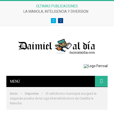
ÚLTIMAS PUBLICACIONES
LA MANOLA, INTELIGENCIA Y DIVERSION
Twitter
Facebook
MENÚ
»
»
Inicio
Deportes
El velódromo municipal acogerá la
segunda prueba de la Liga Intervelódromos de Castilla la
Mancha.