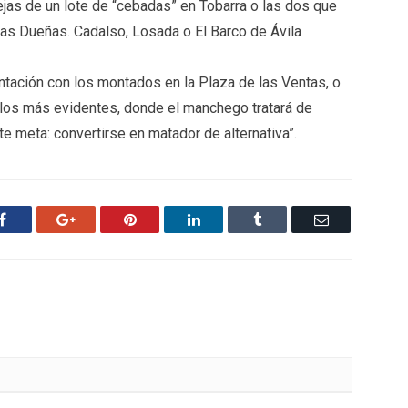
rejas de un lote de “cebadas” en Tobarra o las dos que
las Dueñas. Cadalso, Losada o El Barco de Ávila
ntación con los montados en la Plaza de las Ventas, o
plos más evidentes, donde el manchego tratará de
te meta: convertirse en matador de alternativa”.
Facebook
Google+
Pinterest
LinkedIn
Tumblr
Email