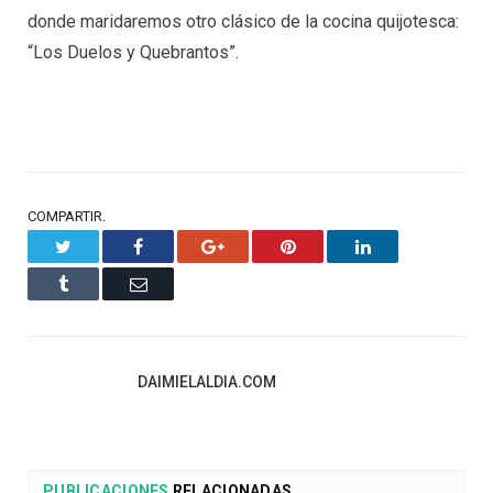
donde maridaremos otro clásico de la cocina quijotesca:
“Los Duelos y Quebrantos”.
COMPARTIR.
Twitter
Facebook
Google+
Pinterest
LinkedIn
Tumblr
Email
DAIMIELALDIA.COM
PUBLICACIONES
RELACIONADAS