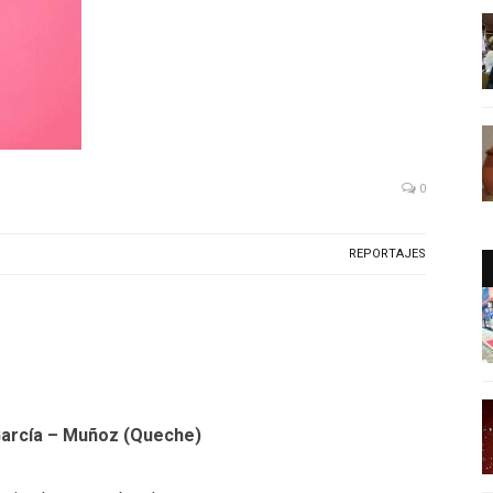
0
REPORTAJES
García – Muñoz (Queche)