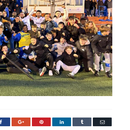
Facebook
Google+
Pinterest
LinkedIn
Tumblr
Email