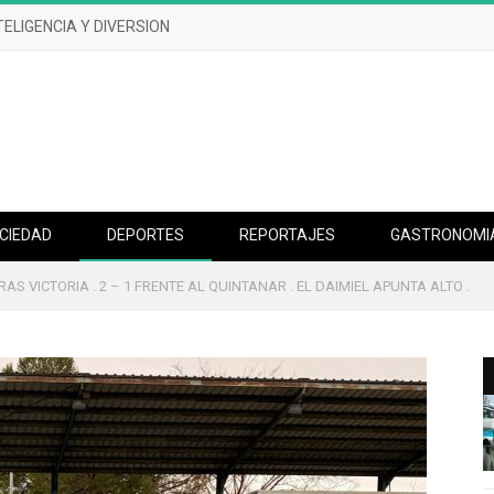
TELIGENCIA Y DIVERSION
CIEDAD
DEPORTES
REPORTAJES
GASTRONOMI
RAS VICTORIA . 2 – 1 FRENTE AL QUINTANAR . EL DAIMIEL APUNTA ALTO .