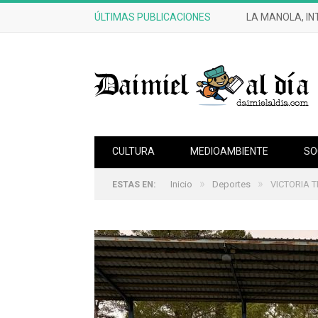
ÚLTIMAS PUBLICACIONES
LA MANOLA, IN
CULTURA
MEDIOAMBIENTE
SO
»
»
Inicio
Deportes
VICTORIA T
ESTAS EN: