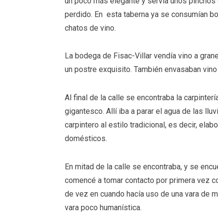
un poco más elegante y servía unos pinchos 
perdido. En esta taberna ya se consumían bo
chatos de vino.
La bodega de Fisac-Villar vendía vino a grane
un postre exquisito. También envasaban vin
Al final de la calle se encontraba la carpinte
gigantesco. Allí iba a parar el agua de las ll
carpintero al estilo tradicional, es decir, el
domésticos.
En mitad de la calle se encontraba, y se encue
comencé a tomar contacto por primera vez co
de vez en cuando hacía uso de una vara de ma
vara poco humanística.