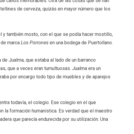
de callos memorables. Otra de las cosas que se han
tellines de cerveza, quizás en mayor número que los
l y también mosto, con el que se podía hacer mostillo,
o de marca
Los Porrones
en una bodega de Puertollano.
ría de Jualma, que estaba al lado de un barranco
uvias, que a veces eran tumultuosas. Jualma era un
aboraba por encargo todo tipo de muebles y de aparejos
ntra todavía, el colegio. Ese colegio en el que
n la formación humanística. Es verdad que el maestro
dera que parecía endurecida por su utilización. Una