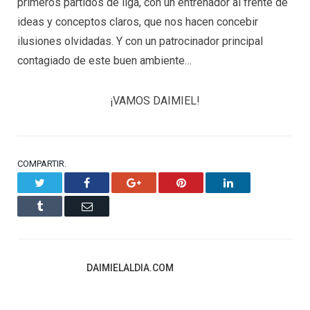
primeros partidos de liga, con un entrenador al frente de
ideas y conceptos claros, que nos hacen concebir
ilusiones olvidadas. Y con un patrocinador principal
contagiado de este buen ambiente…
¡VAMOS DAIMIEL!
COMPARTIR.
Twitter
Facebook
Google+
Pinterest
LinkedIn
Tumblr
Email
DAIMIELALDIA.COM